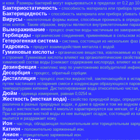
и коки. Размеры бактерий могут варьироваться в пределах от 0,2 до 
Бактериостатичность
-
способность материала или прибора пре
Бактерицидность
-
способность материала или прибора убивать 
Вирусы
-
неклеточные формы жизни, способные проникать в определ
этих клеток. Таким образом, вирусы являются внутриклеточными пара
Вымораживание
-
процесс очистки воды частичным ее заморажива
Гербициды
-
органические соединения, применяемые в сельском хоз
Гетерогенная система
-
система, состоящая из нескольких фаз (т
Гидрокись
-
продукт взаимодействия металла с водой.
Гуминовые кислоты
-
органические вещества, извлекаемые из п
и строения. Гуминовые кислоты влияют на органолептические свойства
химический состав воды (снижают содержание кислорода, влияют на и
Дезинфекция
-
комплекс мер по уничтожению возбудителей инфек
Десорбция
-
процесс, обратный сорбции.
Дистилляция
-
процесс очистки жидкостей, заключающийся в испа
путем частичного испарения смеси и конденсации образующихся паро
температурами кипения. Дистиллированная вода относительно чистая, 
Дюйм
-
единица измерения, равная 0,0254 м.
Жесткость (жесткая вода)
-
свойство природной воды, определя
различна в разных природных водах, и даже в одном и том же водном 
Вода с жесткостью менее 4 ммоль\л характеризуется как мягкая, от 4 д
При нагревании жесткой воды из нее выпадает осадок, состоящий из к
мылится и раздражает кожу.
Ион
-
частица, обладающая положительным или торицательным заря
Катион
-
положительно заряженный ион.
Анион
-
отрицательно заряженный ион.