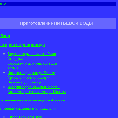
льм
Приготовление ПИТЬЕВОЙ ВОДЫ
бзор
стория водопровода
Водопроводы античного Рима
Акведуки
Сооружения для очистки воды
Термы
История водопровода России
Археологические находки
Первые водопроводы
История водоснабжения Москвы
Ассенизация и канализация Москвы
овременные системы водоснабжения
сновные термины и определения
Способы очистки воды