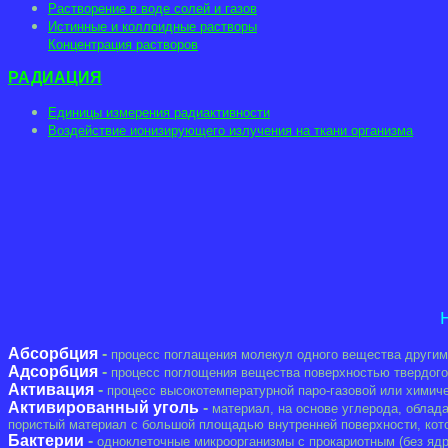
Растворение в воде солей и газов
Истинные и коллоидные растворы
Концентрация растворов
РАДИАЦИЯ
Единицы измерения радиактивности
Воздействие ионизирующего излучения на ткани организма
Абсорбция
-
процесс поглащения молекул одного вещества другим
Адсорбция
-
процесс поглощения вещества поверхностью твердого 
Активация
-
процесс высокотемпературной паро-газовой или химич
Активированный уголь
-
материал, на основе углерода, облад
пористый материал с большой площадью внутренней поверхности, кот
Бактерии
-
одноклеточные микроорганизмы с прокариотным (без ядр