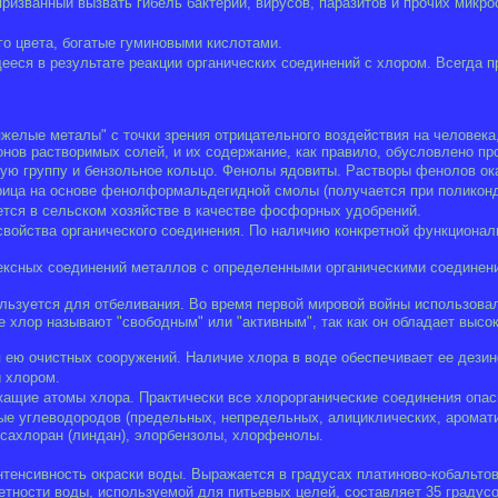
ризванный вызвать гибель бактерий, вирусов, паразитов и прочих микро
о цвета, богатые гуминовыми кислотами.
еся в результате реакции органических соединений с хлором. Всегда 
елые металы" с точки зрения отрицательного воздействия на человека, 
ионов растворимых солей, и их содержание, как правило, обусловлено 
ую группу и бензольное кольцо. Фенолы ядовиты. Растворы фенолов ок
ица на основе фенолформальдегидной смолы (получается при поликон
тся в сельском хозяйстве в качестве фосфорных удобрений.
войства органического соединения. По наличию конкретной функциональ
мплексных соединений металлов с определенными органическими соедине
ользуется для отбеливания. Во время первой мировой войны использова
хлор называют "свободным" или "активным", так как он обладает высок
 ею очистных сооружений. Наличие хлора в воде обеспечивает ее дези
 хлором.
ащие атомы хлора. Практически все хлорорганические соединения опасн
 углеводородов (предельных, непредельных, алициклических, ароматич
сахлоран (линдан), элорбензолы, хлорфенолы.
тенсивность окраски воды. Выражается в градусах платиново-кобальто
тности воды, используемой для питьевых целей, составляет 35 градусо