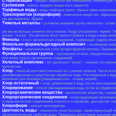
Стерилизация
-
процесс обработки при повышенной температуре, п
Суспензия
-
взвесь твердого вещества в жидкости.
Торфяные воды
-
воды торфяных болот, обычно темно-коричневог
Трихлорметан (хлороформ)
-
химическое вещество, образующе
как растворитель. Ядовит.
Тяжелые металлы
-
условное название группы металлов с атомн
ым весом больше атомного веса железа. Когда употребляют термин "тяж
висмут, теллур. Эти металлы могут присутствовать в воде в виде кат
Фенолы
-
класс органических соединений, содержащих гидроксильн
Фенольно-формальдегидный композит
-
полимерная матр
Фосфаты
-
неорганические соли ортофосфорной кислоты. Применяе
Функциональная группа
-
группировка атомов, определяющая с
или иному классу органических соединений.
Хелатный комплекс
-
(от греческого "хелас" - клешня) тип ко
прочностью.
Хлор
-
тяжелый желтовато-зеленый газ с резким запахом. Часто исп
дезинфицирующего средства при обработке воды. Растворенный в воде 
безопасен для человека (поваренная соль - хлорид натрия).
Хлор остаточный
-
хлор, добавленный в воду после прохождения
Хлорирование
-
способ обеззараживания воды путем ее обработки
Хлорорганические вещества
-
органические вещества, содерж
Хлорорганические соединения
-
хлорсодержащие производные
хлорорганическим соединениям относятся хлороформ, дихлорэтан, гек
Хлороформ
-
смотри трихлорметан.
Цветность воды
-
показатель качества воды, характеризующий ин
органолептические свойства воды. Предельно допустимое значение цве