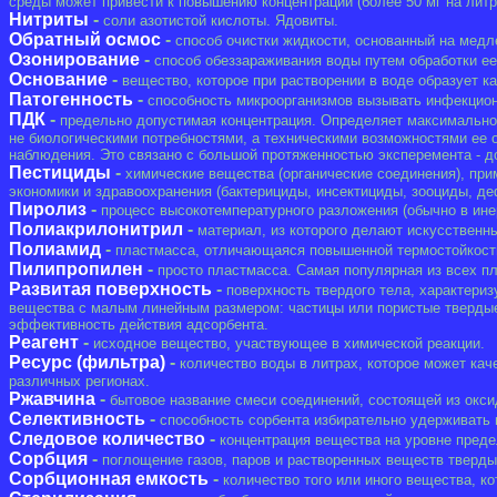
среды может привести к повышению концентрации (более 50 мг на литр
Нитриты
-
соли азотистой кислоты. Ядовиты.
Обратный осмос
-
способ очистки жидкости, основанный на медл
Озонирование
-
способ обеззараживания воды путем обработки ее 
Основание
-
вещество, которое при растворении в воде образует ка
Патогенность
-
способность микроорганизмов вызывать инфекцион
ПДК
-
предельно допустимая концентрация. Определяет максимальное
не биологическими потребностями, а техническими возможностями ее 
наблюдения. Это связано с большой протяженностью эксперемента - д
Пестициды
-
химические вещества (органические соединения), при
экономики и здравоохранения (бактерициды, инсектициды, зооциды, де
Пиролиз
-
процесс высокотемпературного разложения (обычно в ине
Полиакрилонитрил
-
материал, из которого делают искусственн
Полиамид
-
пластмасса, отличающаяся повышенной термостойкост
Пилипропилен
-
просто пластмасса. Самая популярная из всех пл
Развитая поверхность
-
поверхность твердого тела, характери
вещества с малым линейным размером: частицы или пористые твердые 
эффективность действия адсорбента.
Реагент
-
исходное вещество, участвующее в химической реакции.
Ресурс (фильтра)
-
количество воды в литрах, которое может каче
различных регионах.
Ржавчина
-
бытовое название смеси соединений, состоящей из окси
Селективность
-
способность сорбента избирательно удерживать 
Следовое количество
-
концентрация вещества на уровне преде
Сорбция
-
поглощение газов, паров и растворенных веществ тверд
Сорбционная емкость
-
количество того или иного вещества, ко