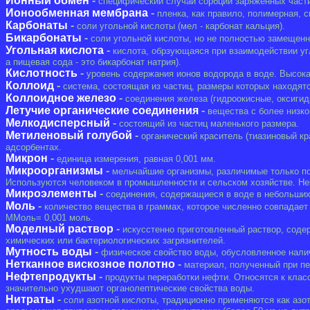
Ионный обмен
-
специфический случай сорбции заряженных частиц
Ионообменная мембрана
-
пленка, как правило, полимерная, с
Карбонаты
-
соли угольной кислоты (мел - карбонат кальция).
Бикарбонаты
-
соли угольной кислоты, но не полностью замещенн
Угольная кислота
-
кислота, обрзующаяся при взаимодействии угле
а пищевая сода - это бикарбонат натрия).
Кислотность
-
уровень содержания ионов водорода в воде. Высокая
Коллоид
-
система, состоящая из частиц, размеры которых находятс
Коллоидное железо
-
соединения железа (гидроокисные, оксигид
Летучие органические соединения
-
вещества с более низко
Мелкодисперсный
-
состоящий из частиц маленького размера.
Метиленовый голубой
-
органический краситель (тиазиновый кр
адсорбентах.
Микрон
-
единица измерения, равная 0,001 мм.
Микроорганизмы
-
мельчайшие организмы, различимые только по
Используются человеком в промышленности и сельском хозяйстве. Не
Микроэлементы
-
соединения, содержащиеся в воде в небольших 
Моль
-
количество вещества в граммах, которое численно совпадает
ММоль= 0,001 моль.
Моделный раствор
-
искусстенно приготовленный раствор, соде
химических или бактериологических загрязнителей.
Мутность воды
-
физическое свойство воды, обусловленное нали
Нетканное вискозное полотно
-
материал, полученный при пе
Нефтепродукты
-
продукты переработки нефти. Относятся к клас
значительно ухудшают органолептические свойства воды.
Нитраты
-
соли азотной кислоты, традиционно применяются как азо