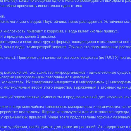
 (ионов), когда поглощение одного иона сопровождается выходом в раст
пособная пропускать ионы только одного типа.
ой.
кислого газа с водой. Неустойчива, легко распадается. Устойчивы соли
 кислотность приводит к коррозии, и вода имеет кислый привкус.
я в пределах менее 1 микрона.
роксидные и некоторые другие формы), находящиеся в коллоидном сост
й, чем у воды, температурой кипения. Обычно это промышленные раство
аситель). Применяется в качестве тестового вещества (по ГОСТУ) при 
д микроскопом. Большинство микроорганизмов - одноклеточные существ
которые микроорганизмы патогенны для человека.
количествах. Их содержание измеряется в микрограммах (1 микрограмм
 с молекулярным весом этого вещества, выраженным в атомных единица
ржащий определенные компоненты и предназначенный для изучения каче
чием в воде мельчайших взвешенных минеральных и органических части
реработке целлюлозы. Широко используется для изготовления одежды, 
су органических примесей. Чаще всего представлены горюче-смазочными
тные удобрения, необходимые для развития растений. Их содержание в 