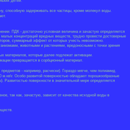
ньких детей.
у, способную задерживать все частицы, кроме молекул воды.
ают.
ении. ПДК - достаточно условная величина и зачастую определяется
ии малых концентраций вредных веществ, трудно провести достоверные
кторов, суммарный эффект от которых учесть невозможно.
анизмами, животными и растениями, вредоносными с точки зрения
ых материалов, которые далее подлежат активации.
икации превращается в сорбционный материал.
редметов - например, расчески). Гораздо мягче, чем полиамид.
0 м.кв\г. Особо развитой поверхностью обладают порошкообразные
). Развитостью поверхности в значительной мере определяется
ое, так как, зачастую, зависит от качества исходной воды в
еществ.