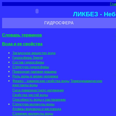
Гла
ЛИКБЕЗ - Неб
ГИДРОСФЕРА
Словарь терминов
Вода и ее свойства
Загадочное вещество вода
Гидросфера Земли
Состав гидросферы
Структура гидросферы
Природная паровая машина
Роль воды в жизни человека
Физико - химические свойства воды
Термодинамические
константы воды
Сила поверхностного натяжения
Свойства чистой воды
Способность воды к растворению
Структура молекулы воды
Атомоы водорода и кислорода
Строение молекулы воды