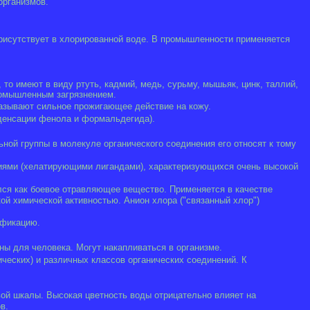
организмов.
присутствует в хлорированной воде. В промышленности применяется
то имеют в виду ртуть, кадмий, медь, сурьму, мышьяк, цинк, таллий,
промышленным загрязнением.
азывают сильное прожигающее действие на кожу.
денсации фенола и формальдегида).
ной группы в молекуле органического соединения его относят к тому
ниями (хелатирующими лигандами), характеризующихся очень высокой
лся как боевое отравляющее вещество. Применяется в качестве
ой химической активностью. Анион хлора ("связанный хлор")
нфикацию.
ы для человека. Могут накапливаться в организме.
еских) и различных классов органических соединений. К
вой шкалы. Высокая цветность воды отрицательно влияет на
в.