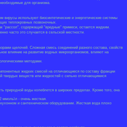
, необходимые для организма.
ом вирусы используют биосинтетические и энергетические системы
ющих теплокровных позвоночных.
ак "рассол", содержащий "вредные" примеси, остается жидким.
енно часто это случается в сельской местности.
ворами щелочей. Сложная смесь соединений разного состава, свойств
ьное влияние на развитие водных микроорганизмов, влияют на
ологическими методами.
омпонентных жидких смесей на отличающиеся по составу фракции
ней твердых веществ или жидкостей с сильно отличающимися
ть природной воды колеблется в широких пределах. Кроме того, она
2 ммоль\л - очень жесткая.
, кухонном и сантехническом оборудовании. Жесткая вода плохо