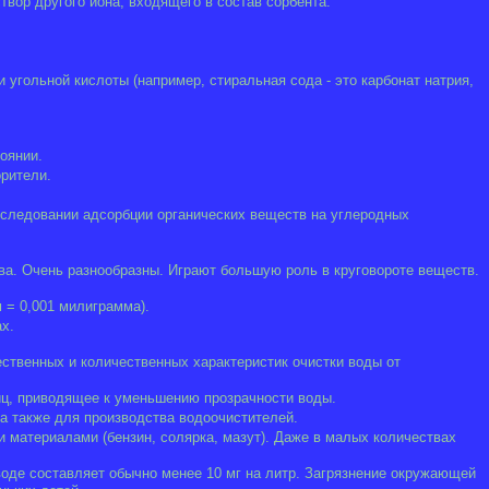
вор другого иона, входящего в состав сорбента.
 угольной кислоты (например, стиральная сода - это карбонат натрия,
оянии.
рители.
исследовании адсорбции органических веществ на углеродных
а. Очень разнообразны. Играют большую роль в круговороте веществ.
 = 0,001 милиграмма).
х.
ственных и количественных характеристик очистки воды от
ц, приводящее к уменьшению прозрачности воды.
а также для производства водоочистителей.
 материалами (бензин, солярка, мазут). Даже в малых количествах
воде составляет обычно менее 10 мг на литр. Загрязнение окружающей