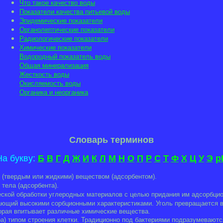
Что такое качество воды
Показатели качества питьевой воды
Эпидемические показатели
Органолептические показатели
Радиологические показатели
Химические показатели
Водородный показатель воды
Общая минерализация
Жесткость воды
Окисляемость воды
Органика и неорганика
Словарь терминов
На букву:
Б
В
Г
Д
Ж
И
К
Л
М
Н
О
П
Р
С
Т
Ф
Х
Ц
У
Э
р
 (твердым или жидкими) веществом (адсорбентом).
тела (адсорбента).
еской обработки углеродных материалов с целью придания им адсорбцио
ающий высокими сорбционными характеристиками. Уголь превращается в 
орая впитывает различные химические вещества.
а) типом строения клетки. Традиционно под бактериями подразумевают