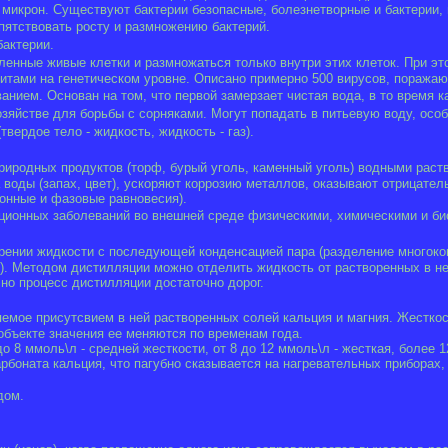
10 микрон. Существуют бактерии безопасные, болезнетворные и бактерии
пятствовать росту и размножению бактерий.
бактерии.
енные живые клетки и размножаться только внутри этих клеток. При эт
зитами на генетическом уровне. Описано примерно 500 вирусов, поража
нием. Основан на том, что первой замерзает чистая вода, в то время к
яйстве для борьбы с сорняками. Могут попадать в питьевую воду, особ
вердое тело - жидкость, жидкость - газ).
риродных продуктов (торф, бурый уголь, каменный уголь) водными раст
 воды (запах, цвет), ускоряют коррозию металлов, оказывают отрицател
онные и фазовые равновесия).
ционных заболеваний во внешней среде физическими, химическими и би
рении жидкости с последующей конденсацией пара (разделение многок
в). Методом дистилляции можно отделить жидкость от растворенных в 
но процесс дистилляции достаточно дорог.
емое присутсвием в ней растворенных солей кальция и магния. Жесткос
объекте значения ее меняются по временам года.
о 8 ммоль\л - средней жесткости, от 8 до 12 ммоль\л - жесткая, более 1
арбоната кальция, что пагубно сказывается на нагревательных приборах
дом.