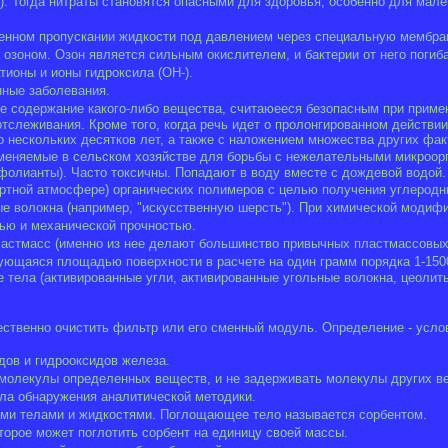
). Тогда нитраты становятся опасными для здоровья, особенно для мале
енном пропускании жидкости под давлением через специальную мембран
озоном. Озон является сильным окислителем, и бактерии от него погиб
тионы и ионы гидроксила (ОН-).
ные заболевания.
 содержание какого-либо вещества, считаюееся безопасным при примен
отслеживания. Кроме того, когда речь идет о пролонгированном действ
о нескольких десятков лет, а также с наложением множества других фа
меняемые в сельском хозяйстве для борьбы с нежелательными микроорг
фолианты). Часто токсичны. Попадают в воду вместе с дождевой водой.
ртной атмосфере) органических полимеров с целью получения углеродн
ые волокна (например, "искусственную шерсть"). При химической модиф
ью и механической прочностью.
астмасс (именно из нее делают большинство привычных пластмассовых п
зующаяся площадью поверхности в расчете на один грамм порядка 1-150
тела (активированные угли, активированные угольные волокна, цеолиты
ственно очистить фильтр или его сменный модуль. Определение - условн
дов и гидрооксидов железа.
молекулы определенных веществ, и не задерживать молекулы других в
ла обнаружения аналитической методики.
ыми телами и жидкостями. Поглощающее тело называется сорбентом.
торое может поглотить сорбент на единицу своей массы.