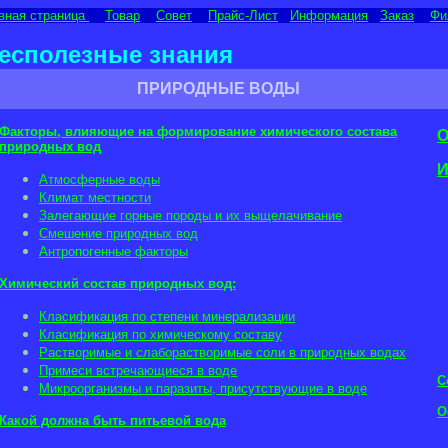
вная страница
Товар
Совет
Прайс-Лист
Информация
Заказ
Фи
есполезные знания
ПРИРОДНЫЕ ВОДЫ
Факторы, влияющие на формирование химического состава
О
природных вод
И
Атмосферные воды
Климат местности
Залегающие горные породы и их выщелачивание
Смешение природных вод
Антропогенные факторы
Химический состав природных вод:
Класификация по степени минерализации
Класификация по химическому составу
Растворимые и слаборастворимые соли в природных водах
Примеси встречающиеся в воде
С
Микроорганизмы и паразиты, присутствующие в воде
О
Какой должна быть питьевой вода