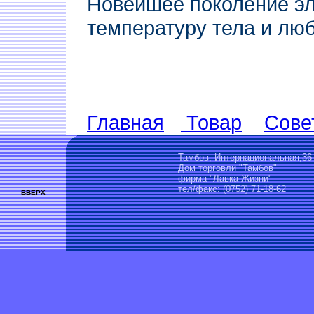
Новейшее поколение эл
температуру тела и лю
Главная
Товар
Сове
Тамбов, Интернациональная,36
Дом торговли "Тамбов"
фирма "Лавка Жизни"
тел/факс: (0752) 71-18-62
ВВЕРХ