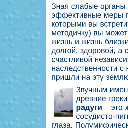
Зная слабые органы 
эффективные меры 
которыми вы встрети
методичку) вы может
жизнь и жизнь близк
долгой, здоровой, а
счастливой независи
наследственности с 
пришли на эту землю
Звучным име
древние грек
радуги
– это-
сосудисто-пиг
глаза. Полумифичес