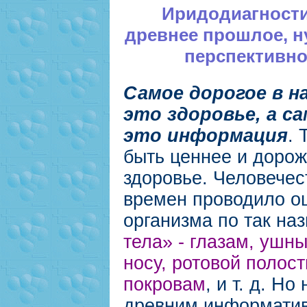
Иридодиагности
древнее прошлое, н
перспективно
Самое дорогое в н
это здоровье, а са
это информация
. 
быть ценнее и доро
здоровье. Человечес
времен проводило о
организма по так на
тела» - глазам, ушн
носу, ротовой полос
покровам
, и т. д. Но
древним информати