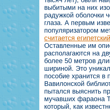
выбитыми на них из
радужкой оболочки ч
глаза. А первым изв
популяризатором мет
считается египетски
Оставленные им опи
располагаются на дв
более 50 метров дли
шириной. Это уника
пособие хранится в 
Вавилонской библиот
пытался выяснить пр
мучавших фараона Т
который, как извест