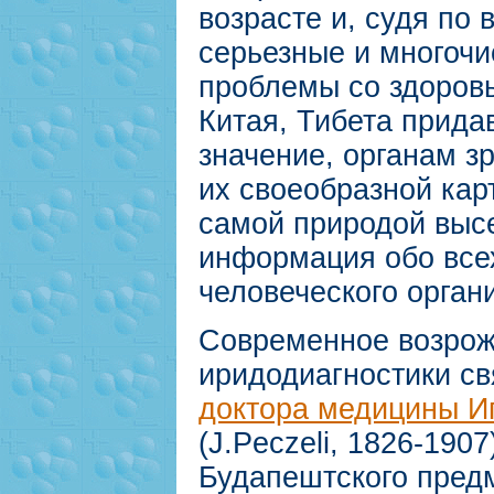
возрасте и, судя по 
серьезные и многоч
проблемы со здоров
Китая, Тибета прид
значение, органам з
их своеобразной кар
самой природой выс
информация обо все
человеческого орган
Современное возро
иридодиагностики св
доктора медицины И
(J.Peczeli, 1826-1907
Будапештского предм