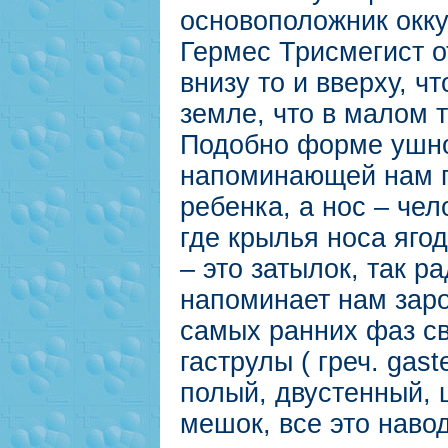
основоположник окку
Гермес Трисмегист о
внизу то и вверху, чт
земле, что в малом 
Подобно форме ушн
напоминающей нам п
ребенка, а нос – чел
где крылья носа яго
– это затылок, так р
напоминает нам зар
самых ранних фаз св
гаструлы ( греч. gast
полый, двустенный,
мешок, все это наво