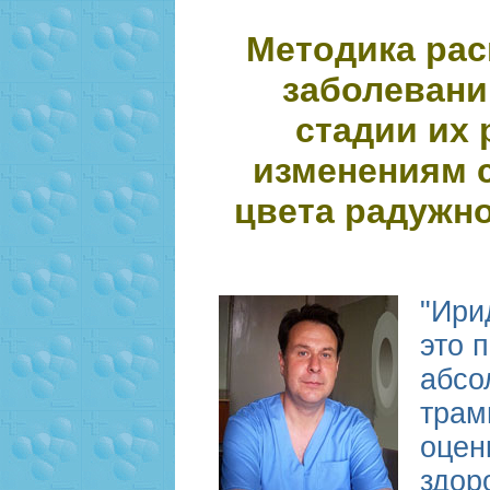
Методика ра
заболевани
стадии их 
изменениям 
цвета радужн
"Ири
это 
абсо
трам
оцен
здор