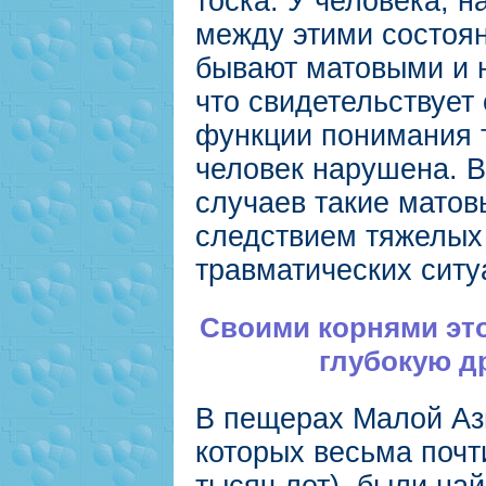
тоска. У человека, 
между этими состоян
бывают матовыми и 
что свидетельствует 
функции понимания т
человек нарушена. 
случаев такие матов
следствием тяжелых
травматических ситу
Своими корнями это
глубокую д
В пещерах Малой Ази
которых весьма почт
тысяч лет), были на