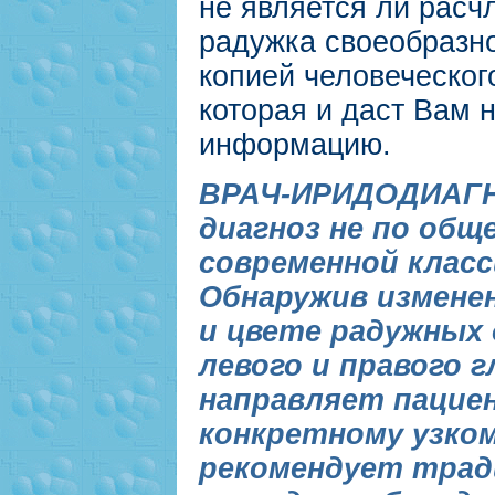
не является ли расч
радужка своеобразн
копией человеческог
которая и даст Вам 
информацию.
ВРАЧ-ИРИДОДИАГ
диагноз не по об
современной клас
Обнаружив измене
и цвете радужных 
левого и правого г
направляет пацие
конкретному узком
рекомендует тра