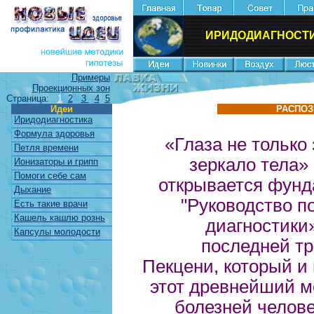
ИРИДОДИАГНОСТ
Примеры
Проекционных зон
Страница:
1
2
3
4
5
Идеи
РАСПОЗ
Иридодиагностика
Формула здоровья
«Глаза не только
Петля времени
зеркало тела» 
Ионизаторы и грипп
Помоги себе сам
открывается фунд
Дыхание
"Руководство п
Есть такие врачи
Кашель кашлю рознь
диагностики»
Капсулы молодости
последней тр
Пекцени, который и
этот древнейший м
болезней челове