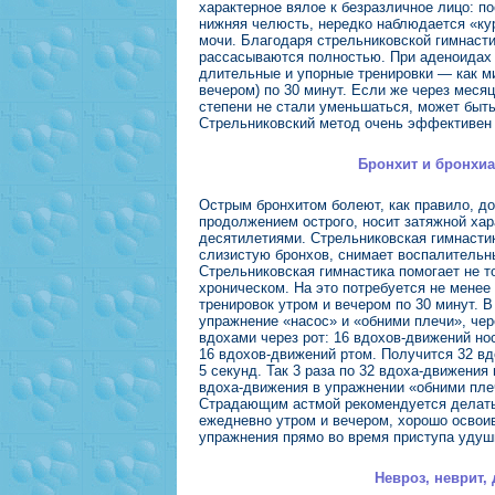
характерное вялое к безразличное лицо: п
нижняя челюсть, нередко наблюдается «ку
мочи. Благодаря стрельниковской гимнастик
рассасываются полностью. При аденоидах 
длительные и упорные тренировки — как ми
вечером) по 30 минут. Если же через месяц
степени не стали уменьшаться, может быть
Стрельниковский метод очень эффективен 
Бронхит и бронхиа
Острым бронхитом болеют, как правило, до
продолжением острого, носит затяжной хар
десятилетиями. Стрельниковская гимнасти
слизистую бронхов, снимает воспалительн
Стрельниковская гимнастика помогает не то
хроническом. На это потребуется не менее
тренировок утром и вечером по 30 минут. В
упражнение «насос» и «обними плечи», чер
вдохами через рот: 16 вдохов-движений нос
16 вдохов-движений ртом. Получится 32 вд
5 секунд. Так 3 раза по 32 вдоха-движения 
вдоха-движения в упражнении «обними пле
Страдающим астмой рекомендуется делать
ежедневно утром и вечером, хорошо освоив
упражнения прямо во время приступа удушь
Невроз, неврит,