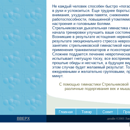
Не каждый человек способен быстро «погас
в руки и успокоиться. Еще труднее бороть
внимания, ухудшением памяти, снижением 
работоспособности, повышенной утомляемо
настроения и головными болями.
Стрельниковская дыхательная гимнастика 
начала тренировки улучшить ваше состояни
Возникшие в результате истощения нервно
результате эмоционального стресса невро
занятиях стрельниковской гимнастикой нач
применения транквилизаторов и психотерап
Сложнее поддается лечению невротическая
испытывает гнетущую тоску, все восприним
прошлые обиды и несчастья, а будущее ви
этом случае будет желаемый результат. То
ежедневными и желательно групповыми, п
минут.
С помощью гимнастики Стрельниковой
различные подергивания век и мышц 
ВВЕРХ
дизайн ©2003 Лав