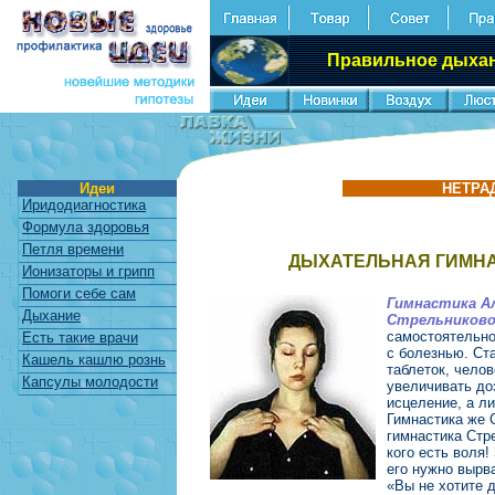
Правильное дыхан
Идеи
НЕТРА
Иридодиагностика
Формула здоровья
Петля времени
ДЫХАТЕЛЬНАЯ ГИМНАС
Ионизаторы и грипп
Помоги себе сам
Гимнастика А
Дыхание
Стрельников
самостоятельно
Есть такие врачи
с болезнью. Ст
Кашель кашлю рознь
таблеток, чело
Капсулы молодости
увеличивать до
исцеление, а л
Гимнастика же 
гимнастика Стр
кого есть воля!
его нужно вырва
«Вы не хотите 