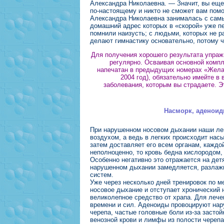
Александра Николаевна. — Значит, вы еще 
по-настоящему и никто не сможет вам помо
Александра Николаевна занималась с сам
домашний адрес которых в «скорой» уже пе
помнили наизусть; с людьми, которых не р
делают гимнастику основательно, потому ч
Для получения хорошего результата упраж
регулярно. Осваивая основной компл
напечатан в предыдущих номерах «Желае
2004 год), обязательно имейте в
заболевания, которым вы страдаете. 
Насморк, аденоид
При нарушенном носовом дыхании наши ле
воздухом, а ведь в легких происходит нас
затем доставляет его всем органам, каждо
неполноценно, то кровь бедна кислородом,
Особенно негативно это отражается на детя
нарушенном дыхании замедляется, разлажи
систем.
Уже через несколько дней тренировок по 
носовое дыхание и отступает хронический 
великолепное средство от храпа. Для леч
времени и сил. Аденоиды провоцируют нар
черепа, частые головные боли из-за засто
венозной крови и лимфы из полости череп