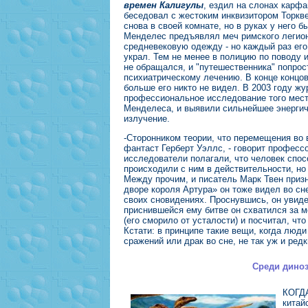
времен Калигулы
, ездил на слонах карфа
беседовал с жестоким инквизитором Торкв
снова в своей комнате, но в руках у него 
Менделес предъявлял меч римского легион
средневековую одежду - но каждый раз его
украл. Тем не менее в полицию по поводу 
не обращался, и "путешественника" попро
психиатрическому лечению. В конце концов
больше его никто не видел. В 2003 году ж
профессиональное исследование того мест
Менделеса, и выявили сильнейшее энергич
излучение.
-Сторонником теории, что перемещения во 
фантаст Герберт Уэллс, - говорит професс
исследователи полагали, что человек спос
происходили с ним в действительности, но 
Между прочим, и писатель Марк Твен призн
дворе короля Артура» он тоже видел во сн
своих сновидениях. Проснувшись, он увидел,
приснившейся ему битве он схватился за м
(его сморило от усталости) и посчитал, чт
Кстати: в принципе такие вещи, когда люд
сражений или драк во сне, не так уж и редк
Среди дино
КОГДА
китай