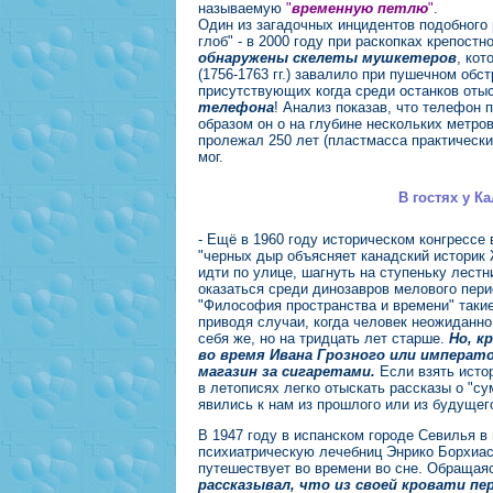
называемую
"
временную петлю
"
.
Один из загадочных инцидентов подобного 
глоб" - в 2000 году при раскопках крепост
обнаружены скелеты мушкетеров
, ко
(1756-1763 гг.) завалило при пушечном обс
присутствующих когда среди останков отыс
телефона
! Анализ показав, что телефон п
образом он о на глубине нескольких метров
пролежал 250 лет (пластмасса практически
мог.
В гостях у К
- Ещё в 1960 году историческом конгрессе
"черных дыр объясняет канадский историк 
идти по улице, шагнуть на ступеньку лестни
оказаться среди динозавров мелового пери
"Философия пространства и времени" таки
приводя случаи, когда человек неожиданно 
себя же, но на тридцать лет старше.
Но, к
во время Ивана Грозного или императо
магазин за сигаретами.
Если взять истор
в летописях легко отыскать рассказы о "с
явились к нам из прошлого или из будущег
В 1947 году в испанском городе Севилья в
психиатрическую лечебниц Энрико Борхиас
путешествует во времени во сне. Обращаяс
рассказывал, что из своей кровати п