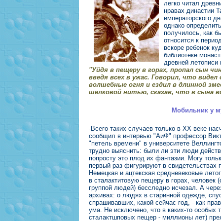
легко читал древн
нравах династии Т
императорского дв
однако определить
получилось, как б
относится к период
вскоре ребенок ку
библиотеке монаст
древней летописи 
"Уйдя в пещеру в горах, пропал сын чин
введя всех в ужас. Говорил, что видел
волшебные огня и ездил в длинной зме
шелковой нитью, сказав, что в сына вс
Мобильник у м
-Всего таких случаев только в XX веке нас
сообщил в интервью "АиФ" профессор Вик
"петель времени" в университете Веллингт
трудно выяснить: были ли эти люди дейст
попросту это плод их фантазии. Могу тольк
первый раз фигурируют в свидетельствах 
Немецкая и ацтекская средневековые летоп
в сталактитовую пещеру в горах, человек 
группой людей) бесследно исчезал. А чере
архивах: о людях в старинной одежде, спу
спрашивавших, какой сейчас год, - как пра
ума. Не исключено, что в каких-то особых 
сталактшповых пещер - миллионы лет) пре