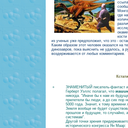
ссыла
сообщ
Монго
где н
колич
разли
иссле
окаме
кости
из ученых уже предположил, что это - ост
Каким образом этот человек оказался на т
динозавров, пока выяснить не удалось, а 
воздерживаются от любых комментариев.
Кстат
ЗНАМЕНИТЫЙ писатель-фантаст и 
Герберт Уэллс полагал, что
машин
никогда. "Иначе бы к нам из будущ
прилетели бы люди, а до сих пор не
5000 года. Значит, к тому времени
Земля вообще не будет существов
прошлое и будущее, то случайно, 
системам".
Другой точки зрения придерживает
исторического конгресса Ян Маар: