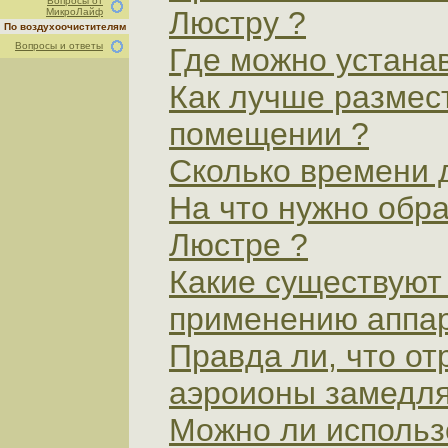
Вопросы от
Люстру ?
МикроЛайф
По воздухоочистителям
Вопросы и ответы
Где можно устана
Как лучше размес
помещении ?
Сколько времени 
На что нужно обр
Люстре ?
Какие существуют
применению аппар
Правда ли, что о
аэроионы замедля
Можно ли использ