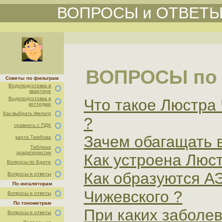
ВОПРОСЫ и ОТВЕТ
ВОПРОСЫ по
Советы по фильтрам
Водоподготовка в
квартире
Водоподготовка в
Что такое Люстра 
коттедже
Как выбрать фильтр
?
сравнить с ПДК
Зачем обагащать
карта Тамбова
Таблица
храрктеристик
Как устроена Люс
Вопросы по Брите
Как образуются 
Вопросы и ответы
По ингаляторам
Чижевского ?
Вопросы и ответы
По тонометрам
При каких заболе
Вопросы и ответы