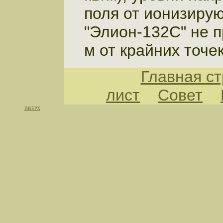
поля от ионизиру
"Элион-132С" не 
м от крайних точе
Главная с
лист
Совет
ВВЕРХ