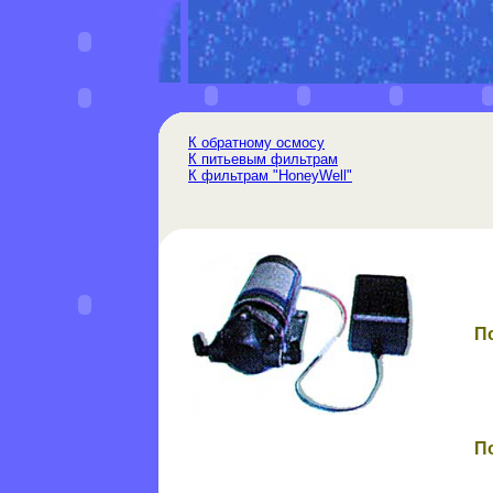
К обратному осмосу
К питьевым фильтрам
К фильтрам "HoneyWell"
П
П