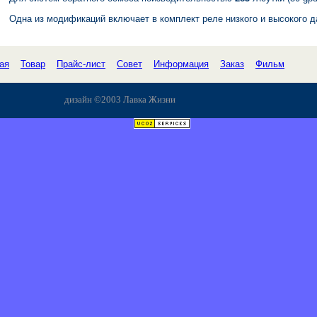
Одна из модификаций включает в комплект реле низкого и высокого д
ая
Товар
Прайс-лист
Совет
Информация
Заказ
Фильм
.
дизайн ©2003 Лавка Жизни
.