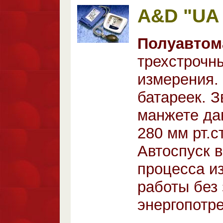
A&D "UA 
Полуавтом
трехстрочн
измерения.
батареек. З
манжете дав
280 мм рт.с
Автоспуск 
процесса и
работы без 
энергопотре