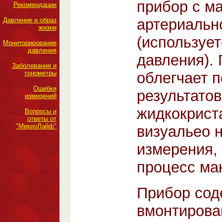
прибор с м
Рекомендации
артериальн
Давление и образ
жизни
(используе
Мониторирование
давления
давления). 
Заболевания и
тонометры
облегчает 
Ошибки
результато
измерений
жидкокрист
Вопросы и
ответы от
"МикроЛайф"
визуальео 
измерения, 
процесс ма
Прибор сод
вмонтирован