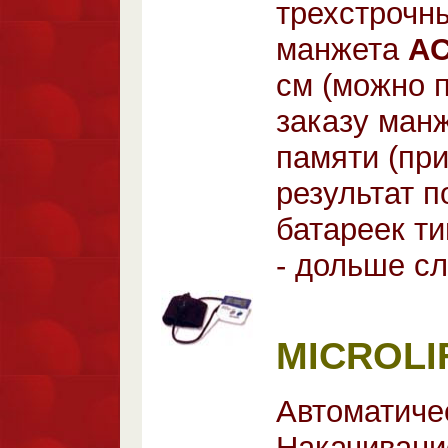
трехстрочн
манжета
AC
см (можно 
заказу ман
памяти (пр
результат п
батареек ти
- дольше сл
MICROLIF
Автоматиче
Накачивани