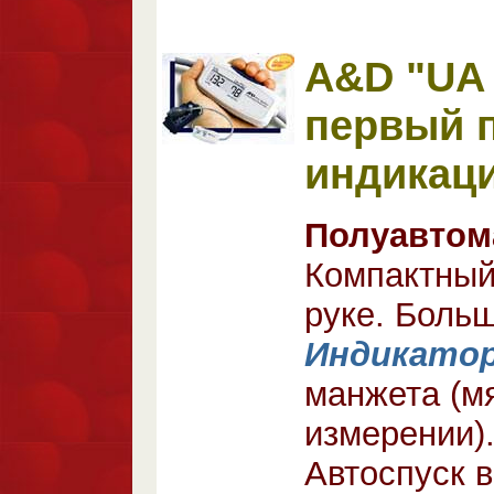
A&D "UA 
первый п
индикац
Полуавтом
Компактный
руке. Боль
Индикато
манжета (м
измерении).
Автоспуск 