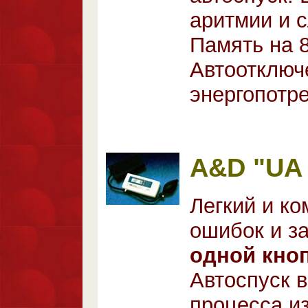
аритмии и 
Память на 8
Автоотключ
энергопотр
A&D "UA 
Легкий и к
ошибок и з
одной кно
Автоспуск 
процесса и