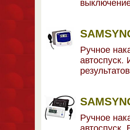
выключение
SAMSYNG
Ручное нак
автоспуск. 
результато
SAMSYNG 
Ручное нак
автоспуск.