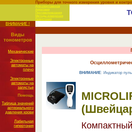
Приборы для точного измерения уровня и контро
Для спортсменов
Арритмия
Т
Противопоказания
Методы измерения
Гипертония
ВНИМАНИЕ !
Виды
тонометров
Механические
Электронные
Осциллометричес
автоматы на
плечо
ВНИМАНИЕ
: Индикатор пул
Электронные
автоматы на
запястье
MICROLIF
Помощь
Таблица значений
(Швейца
артериального
давления крови
Лабильная
Компактный
гипертония