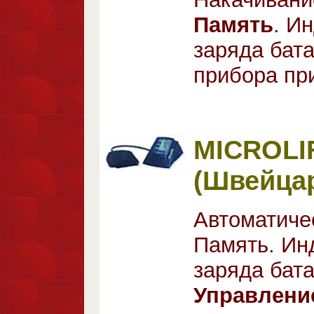
Память
. И
заряда бат
прибора при
MICROLIF
(Швейца
Автоматиче
Память. Ин
заряда бат
Управлени