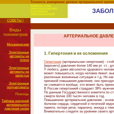
Точность измерения уровня артериального кровян
Давление утром
Гипертонический криз
ЗАБОЛ
Атеросклероз
Гипертония (статья)
СОВЕТЫ !
Виды
тонометров
АРТЕРИАЛЬНОЕ ДАВЛЕ
Механические
Электронные
1. Гипертония и ее осложнения
автоматы на
плечо
Гипертония
(артериальная гипертония) - сто
(верхнего) давления более 140 мм рт. ст., д
Электронные
У любого, даже абсолютно здорового челов
автоматы на
может повышаться, когда человек бежит, вы
запястье
различные жизненные ситуации и т.д. Но ка
причиной повышения давления, оно приходит
Электронные
не снижается вообще, это может быть призн
полуавтоматы
В России гипертонией страдают 39% мужчи
По данным Государственного комитета по ст
Помощь
смерти более 100 тысяч человек в год.
Повышенное артериальное давление - основ
Таблица значений
болезни сердца, сердечной и почечной недо
артериального
памяти, потере речи, параличу, иногда к т
давления крови
Внимательно следите за уровнем своего ар