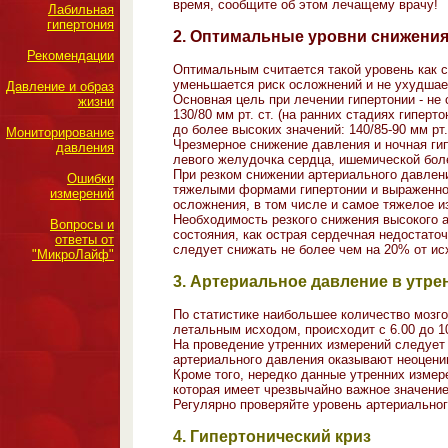
время, сообщите об этом лечащему врачу!
Лабильная
гипертония
2. Оптимальные уровни снижени
Рекомендации
Оптимальным считается такой уровень как с
уменьшается риск осложнений и не ухудшает
Давление и образ
Основная цель при лечении гипертонии - не
жизни
130/80 мм рт. ст. (на ранних стадиях гипер
до более высоких значений: 140/85-90 мм рт.
Мониторирование
Чрезмерное снижение давления и ночная ги
давления
левого желудочка сердца, ишемической боле
При резком снижении артериального давлени
Ошибки
тяжелыми формами гипертонии и выраженной
измерений
осложнения, в том числе и самое тяжелое из
Необходимость резкого снижения высокого а
Вопросы и
состояния, как острая сердечная недостато
ответы от
следует снижать не более чем на 20% от ис
"МикроЛайф"
3. Артериальное давление в утре
По статистике наибольшее количество мозго
летальным исходом, происходит с 6.00 до 10
На проведение утренних измерений следует 
артериального давления оказывают неоцени
Кроме того, нередко данные утренних измер
которая имеет чрезвычайно важное значение
Регулярно проверяйте уровень артериальног
4. Гипертонический криз