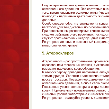
Под гипертоническим кризом понимают резко
артериального давления. Это состояние выз
того, грозит опасными осложнениями (инсул
приводят к нарушению деятельности жизнен
давление.
Особо следует обратить внимание на кризы,
вегетососудистой дистонии по гипертоничес
При современном разнообразии гипотензивны
следует забывать о его вероятных последс
служит профилактика и недопущение гиперт
Регулярное лечение и постоянный контроль
гипертонических кризов!
5. Атеросклероз
Атеросклероз - распространенное хроничес
образованием фиброзных бляшек, суживающ
вызывает нарушение кровообращения.
К атеросклерозу приводит нарушение липидн
триглицеридов. Излишки холестерина откла
просвет сосудов. Повышенное давление и а
артериального давления, а оно в свою очере
Повышение уровня холестерина и триглицери
крови. Нормальными показателями считаются
снижении уровня холестерина снижается рис
Регулярно контролируйте уровень холестери