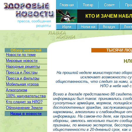
КТО И ЗАЧЕМ НАБ
Обзор новостей
ТЫСЯЧИ ЛЮД
Новости по теме
Мировые новости
НЛ
Народные рецепты
Пресса и Люстры
На прошлой неделе министерство оборо
исключает возможности су
Пресса и фильтры
общественность, что следит за ними, 
Мобильная угроза
НЛО в небе над с
Алкоголизм
Всего в докладе представлено 88 свидет
100% надувательства
информации был таков: принимались соо
Кто следит за НЛО?
сухопутных армейцев, моряков, полицейск
достопочтенных граждан, заслуживающих
Обледенение Земли
наркоманы, алкоголики и слабовидящие от
Назад в новости
информации. На самом-то деле, как приз
обороны, имелось несколько тысяч сообще
признаны, по мнению экспертов, бесспор
общественности в 20-дневный срок, как и 