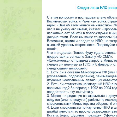
Следят ли за НЛО рос
С этим вопросом я последовательно обрат
Космических войск и Ракетных войск страт
един: «Нам об этом ничего не известно». 
что я не укажу его имени, сказал: «Пробл
несколько лет работы в пресс-службе я ни
документами. Если бы какие-то запросы был
Возможно, армия и следит за НЛО, но тог
высокий уровень секретности. Попробуйте 
штаб».
Что я и сделал. Теперь буду ждать ответа
предоставить согласно Закону «О СМИ».
«Комсомолка» отправила запрос в Министе
следят ли военные за НЛО, и 8 февраля о
следующими вопросами:
1. Есть ли в составе Минобороны РФ (или 
(управление, подразделение), занимающая
изучения неопознанных летающих объекто
2. Есть ли статистика наблюдений НЛО в 
прошлый год? За период с 1992 по 2004 го
предоставить эту статистику.
3. Может ли редакция ознакомиться с доку
ведутся (или не ведутся) работы по иссл
специалистами Министерства обороны (Ге
4. Если специалисты по изучению НЛО в ш
штаба) имеются, то просим разрешения взят
Кстати, Борис Шуринов, президент Уфолог