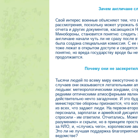
Зачем англичане с
Свой интерес военные объясняют тем, что 
рассмотрения, поскольку может угрожать б
отчета и других документов, касающихся 
Минобороны, становится понятно: следить
англичане начали чуть ли не сразу после в
была создана специальная комиссия. С ее
тоже лежат в открытом доступе и сводятся 
понятно, но вреда государству вроде бы не
продолжается.
Почему они не засекретил
Тысячи людей по всему миру ежесуточно в
случаев они оказываются летательными а
людьми: метеорологическими зондами, сг
редкими оптическими атмосферными явлени
действительно нечто загадочное. И это бу
министерстве обороны признаются, что воп
из всех, что задают люди. На первом-второ
персонала, зарплатах и армейской дисципл
спросили - им ответили. Отчитались. Может
разумению» и скрыли, но в принципе прост
за НЛО, и, «случись чего», королевские а
Это ли не лучшая поддержка благоприятно
ведомстве?